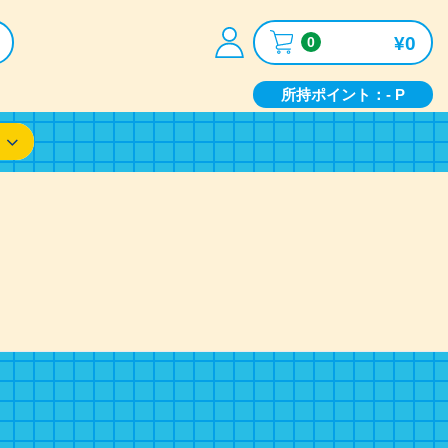
¥0
0
所持ポイント：- P