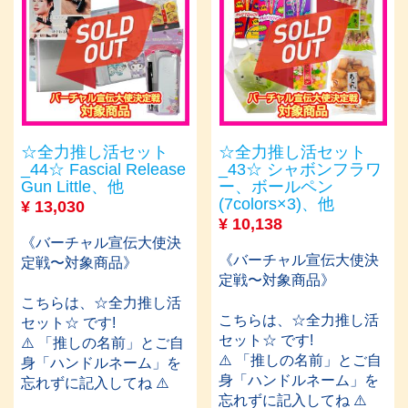
☆全力推し活セット
☆全力推し活セット
_44☆ Fascial Release
_43☆ シャボンフラワ
Gun Little、他
ー、ボールペン
(7colors×3)、他
¥
13,030
¥
10,138
《バーチャル宣伝大使決
《バーチャル宣伝大使決
定戦〜対象商品》
定戦〜対象商品》
こちらは、☆全力推し活
こちらは、☆全力推し活
セット☆ です!
セット☆ です!
⚠️ 「推しの名前」とご自
⚠️ 「推しの名前」とご自
身「ハンドルネーム」を
身「ハンドルネーム」を
忘れずに記入してね ⚠️
忘れずに記入してね ⚠️