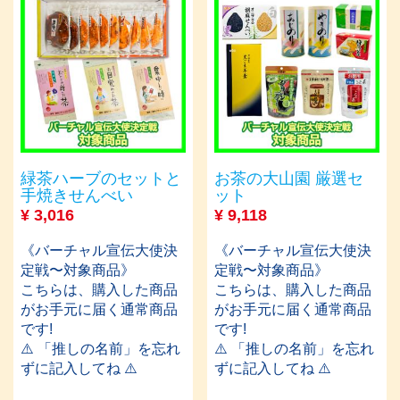
緑茶ハーブのセットと
お茶の大山園 厳選セ
手焼きせんべい
ット
¥
3,016
¥
9,118
《バーチャル宣伝大使決
《バーチャル宣伝大使決
定戦〜対象商品》
定戦〜対象商品》
こちらは、購入した商品
こちらは、購入した商品
がお手元に届く通常商品
がお手元に届く通常商品
です!
です!
⚠️ 「推しの名前」を忘れ
⚠️ 「推しの名前」を忘れ
ずに記入してね ⚠️
ずに記入してね ⚠️