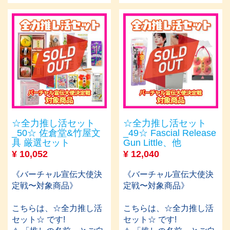
☆全力推し活セット
☆全力推し活セット
_50☆ 佐倉堂&竹屋文
_49☆ Fascial Release
具 厳選セット
Gun Little、他
¥
10,052
¥
12,040
《バーチャル宣伝大使決
《バーチャル宣伝大使決
定戦〜対象商品》
定戦〜対象商品》
こちらは、☆全力推し活
こちらは、☆全力推し活
セット☆ です!
セット☆ です!