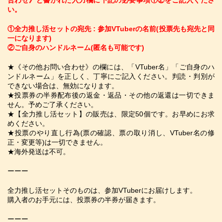
合わせ》と書かれた入力欄に下記の必要事項①②をご記入くださ
い。
​①全力推し活セットの宛先 : 参加VTuberの名前(投票先も宛先と同
一になります)
②ご自身のハンドルネーム(匿名も可能です) 
★《その他お問い合わせ》の欄には、「VTuber名」「ご自身のハ
ンドルネーム」を正しく、丁寧にご記入ください。判読・判別が
できない場合は、無効になります。
★投票券の半券配布後の返金・返品・その他の返還は一切できま
せん。予めご了承ください。
★【全力推し活セット】の販売は、限定50個です。お早めにお求
めください。  
★投票のやり直し行為(票の確認、票の取り消し、VTuber名の修
正・変更等)は一切できません。 
★海外発送は不可。
ーーー
全力推し活セットそのものは、参加VTuberにお届けします。
購入者のお手元には、投票券の半券が届きます。    
ーーー