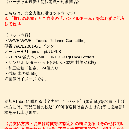
《バーチャル宣伝大使決定戦〜対象商品》
こちらは、☆全力推し活セット☆ です!
⚠️ 「推しの名前」とご自身の「ハンドルネーム」を忘れずに記入
してね ⚠️
【セット内容】
・WAVE WAVE「Fascial Release Gun Little」
型番:WAVE2301-GL(ピンク)
メーカーHP:https://x.gd/7UYLB
・ZEBRA 蛍光ペンMILDLINER Fragrance 6colors
・サンリオ レターセット(便せん×32枚,封筒×16枚)
・和三盆糖「初春」 24個入り
・砂糖 木の葉 55g
※画像はイメージです。
ーーー
参加VTuberに贈れる【全力推し活セット】(限定50)をお買い上げ
の方には、商品価格の税込1,000円(送料は含みません)毎に投票券1
枚を差し上げます。
《お支払方法・お届け時間等の指定》の欄にある《その他お問い