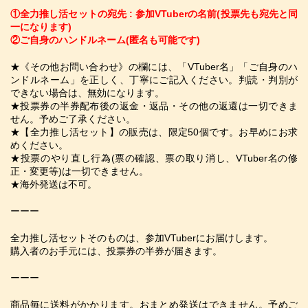
​①全力推し活セットの宛先 : 参加VTuberの名前(投票先も宛先と同
一になります)
②ご自身のハンドルネーム(匿名も可能です) 
★《その他お問い合わせ》の欄には、「VTuber名」「ご自身のハ
ンドルネーム」を正しく、丁寧にご記入ください。判読・判別が
できない場合は、無効になります。
★投票券の半券配布後の返金・返品・その他の返還は一切できま
せん。予めご了承ください。
★【全力推し活セット】の販売は、限定50個です。お早めにお求
めください。  
★投票のやり直し行為(票の確認、票の取り消し、VTuber名の修
正・変更等)は一切できません。 
★海外発送は不可。
ーーー
全力推し活セットそのものは、参加VTuberにお届けします。
購入者のお手元には、投票券の半券が届きます。    
ーーー
商品毎に送料がかかります。おまとめ発送はできません。予めご