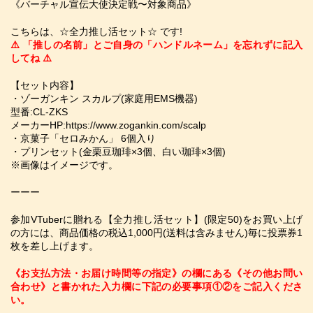
《バーチャル宣伝大使決定戦〜対象商品》
こちらは、☆全力推し活セット☆ です!
⚠️ 「推しの名前」とご自身の「ハンドルネーム」を忘れずに記入
してね ⚠️
【セット内容】
・ゾーガンキン スカルプ(家庭用EMS機器)
型番:CL-ZKS
メーカーHP:https://www.zogankin.com/scalp
・京菓子「セロみかん」 6個入り
・プリンセット(⾦栗⾖珈琲×3個、⽩い珈琲×3個)
※画像はイメージです。
ーーー
参加VTuberに贈れる【全力推し活セット】(限定50)をお買い上げ
の方には、商品価格の税込1,000円(送料は含みません)毎に投票券1
枚を差し上げます。
《お支払方法・お届け時間等の指定》の欄にある《その他お問い
合わせ》と書かれた入力欄に下記の必要事項①②をご記入くださ
い。