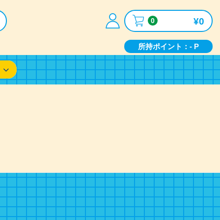
¥0
0
所持ポイント：- P