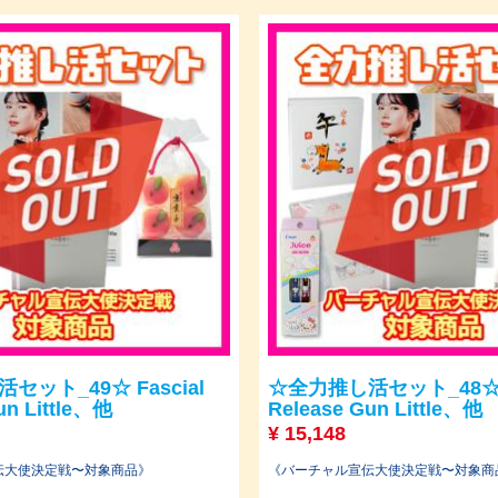
ット_49☆ Fascial
☆全力推し活セット_48☆ F
un Little、他
Release Gun Little、他
¥
15,148
伝大使決定戦〜対象商品》
《バーチャル宣伝大使決定戦〜対象商