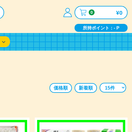
¥0
0
所持ポイント：- P
価格順
新着順