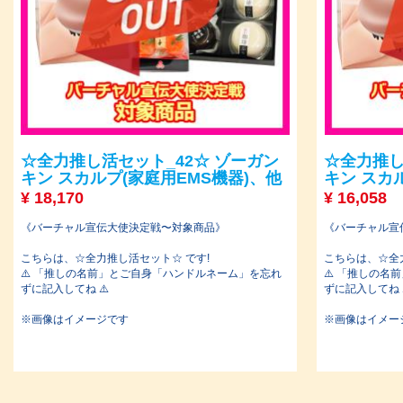
☆全力推し活セット_42☆ ゾーガン
☆全力推し
キン スカルプ(家庭用EMS機器)、他
キン スカ
¥
18,170
¥
16,058
《バーチャル宣伝大使決定戦〜対象商品》
《バーチャル宣
こちらは、☆全力推し活セット☆ です!
こちらは、☆全
⚠️ 「推しの名前」とご自身「ハンドルネーム」を忘れ
⚠️ 「推しの
ずに記入してね ⚠️
ずに記入してね 
※画像はイメージです
※画像はイメー