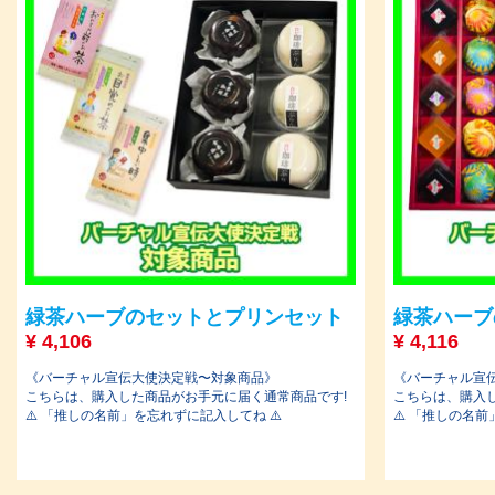
緑茶ハーブのセットとプリンセット
緑茶ハーブ
¥
4,106
¥
4,116
《バーチャル宣伝大使決定戦〜対象商品》
《バーチャル宣
こちらは、購入した商品がお手元に届く通常商品です!
こちらは、購入
⚠️ 「推しの名前」を忘れずに記入してね ⚠️
⚠️ 「推しの名前