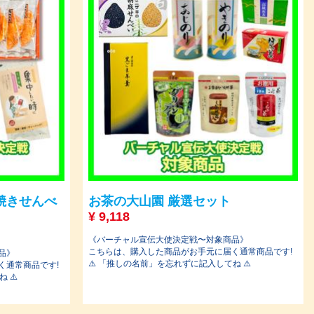
焼きせんべ
お茶の大山園 厳選セット
¥
9,118
《バーチャル宣伝大使決定戦〜対象商品》
こちらは、購入した商品がお手元に届く通常商品です!
品》
⚠️ 「推しの名前」を忘れずに記入してね ⚠️
く通常商品です!
 ⚠️