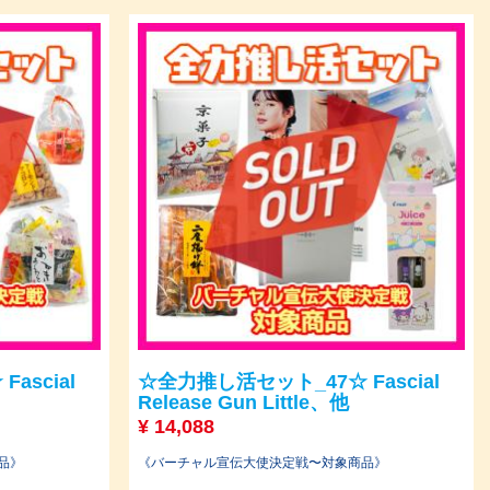
ascial
☆全力推し活セット_47☆ Fascial
Release Gun Little、他
¥
14,088
品》
《バーチャル宣伝大使決定戦〜対象商品》