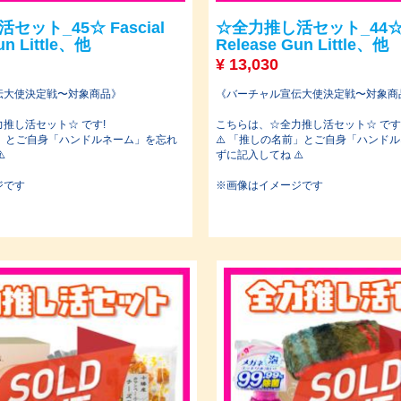
ット_45☆ Fascial
☆全力推し活セット_44☆ F
un Little、他
Release Gun Little、他
¥
13,030
伝大使決定戦〜対象商品》
《バーチャル宣伝大使決定戦〜対象商
推し活セット☆ です!
こちらは、☆全力推し活セット☆ です
前」とご自身「ハンドルネーム」を忘れ
⚠️ 「推しの名前」とご自身「ハンド
️
ずに記入してね ⚠️
ジです
※画像はイメージです