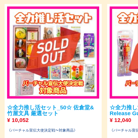
☆全力推し活セット_50☆ 佐倉堂&
☆全力推し活セ
竹屋文具 厳選セット
Release G
¥
10,052
¥
12,040
《バーチャル宣伝大使決定戦〜対象商品》
《バーチャル宣