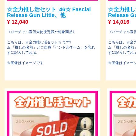
☆全力推し活セット_46☆ Fascial
☆全力推し活セ
Release Gun Little、他
Release G
¥
12,040
¥
14,016
《バーチャル宣伝大使決定戦〜対象商品》
《バーチャル宣
こちらは、☆全力推し活セット☆ です!
こちらは、☆全力
⚠️ 「推しの名前」とご自身「ハンドルネーム」を忘れ
⚠️ 「推しの名
ずに記入してね ⚠️
ずに記入してね ⚠
※画像はイメージです
※画像はイメー