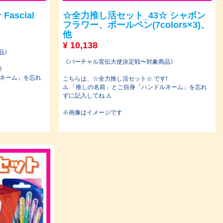
ascial
☆全力推し活セット_43☆ シャボン
フラワー、ボールペン(7colors×3)、
他
¥
10,138
品》
《バーチャル宣伝大使決定戦〜対象商品》
!
ルネーム」を忘れ
こちらは、☆全力推し活セット☆ です!
⚠️ 「推しの名前」とご自身「ハンドルネーム」を忘れ
ずに記入してね ⚠️
※画像はイメージです