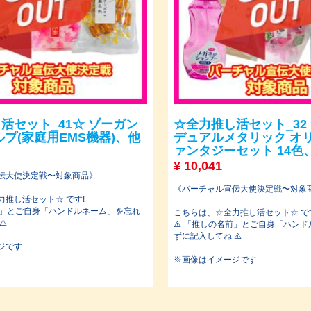
活セット_41☆ ゾーガン
☆全力推し活セット_32
ルプ(家庭⽤EMS機器)、他
デュアルメタリック オ
ァンタジーセット 14色
¥
10,041
伝大使決定戦〜対象商品》
《バーチャル宣伝大使決定戦〜対象
力推し活セット☆ です!
名前」とご自身「ハンドルネーム」を忘れ
こちらは、☆全力推し活セット☆ で
⚠️
⚠️ 「推しの名前」とご自身「ハン
ずに記入してね ⚠️
ジです
※画像はイメージです