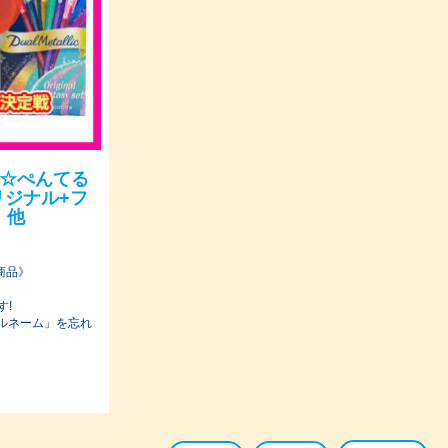
 ☆ぺんてる
リジナル+フ
、他
商品》
す!
ドルネーム」を忘れ