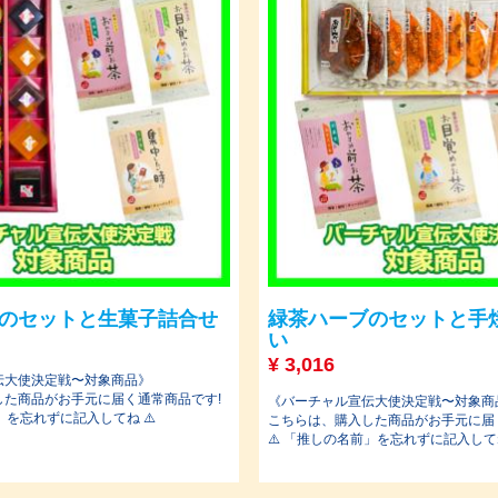
のセットと生菓子詰合せ
緑茶ハーブのセットと手
い
¥
3,016
伝大使決定戦〜対象商品》
した商品がお手元に届く通常商品です!
《バーチャル宣伝大使決定戦〜対象商
」を忘れずに記入してね ⚠️
こちらは、購入した商品がお手元に届
⚠️ 「推しの名前」を忘れずに記入してね