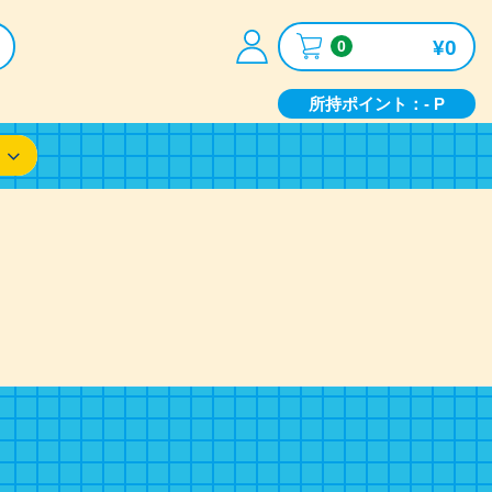
¥0
0
所持ポイント：- P